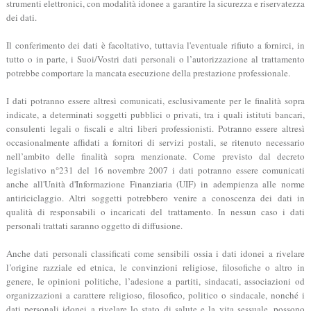
strumenti elettronici, con modalità idonee a garantire la sicurezza e riservatezza
dei dati.
Il conferimento dei dati è facoltativo, tuttavia l'eventuale rifiuto a fornirci, in
tutto o in parte, i Suoi/Vostri dati personali o l’autorizzazione al trattamento
potrebbe comportare la mancata esecuzione della prestazione professionale.
I dati potranno essere altresì comunicati, esclusivamente per le finalità sopra
indicate, a determinati soggetti pubblici o privati, tra i quali istituti bancari,
consulenti legali o fiscali e altri liberi professionisti. Potranno essere altresì
occasionalmente affidati a fornitori di servizi postali, se ritenuto necessario
nell’ambito delle finalità sopra menzionate. Come previsto dal decreto
legislativo n°231 del 16 novembre 2007 i dati potranno essere comunicati
anche all'Unità d'Informazione Finanziaria (UIF) in adempienza alle norme
antiriciclaggio. Altri soggetti potrebbero venire a conoscenza dei dati in
qualità di responsabili o incaricati del trattamento. In nessun caso i dati
personali trattati saranno oggetto di diffusione.
Anche dati personali classificati come sensibili ossia i dati idonei a rivelare
l’origine razziale ed etnica, le convinzioni religiose, filosofiche o altro in
genere, le opinioni politiche, l’adesione a partiti, sindacati, associazioni od
organizzazioni a carattere religioso, filosofico, politico o sindacale, nonché i
dati personali idonei a rivelare lo stato di salute e la vita sessuale, possono