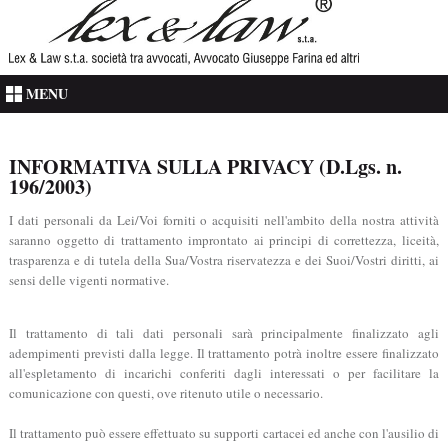
MENU
INFORMATIVA SULLA PRIVACY (D.Lgs. n.
196/2003)
I dati personali da Lei/Voi forniti o acquisiti nell'ambito della nostra attività
saranno oggetto di trattamento improntato ai principi di correttezza, liceità,
trasparenza e di tutela della Sua/Vostra riservatezza e dei Suoi/Vostri diritti, ai
sensi delle vigenti normative.
Il trattamento di tali dati personali sarà principalmente finalizzato agli
adempimenti previsti dalla legge. Il trattamento potrà inoltre essere finalizzato
all'espletamento di incarichi conferiti dagli interessati o per facilitare la
comunicazione con questi, ove ritenuto utile o necessario.
Il trattamento può essere effettuato su supporti cartacei ed anche con l'ausilio di