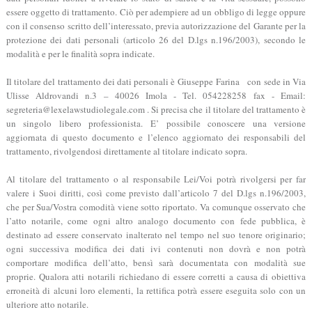
essere oggetto di trattamento. Ciò per adempiere ad un obbligo di legge oppure
con il consenso scritto dell’interessato, previa autorizzazione del Garante per la
protezione dei dati personali (articolo 26 del D.lgs n.196/2003), secondo le
modalità e per le finalità sopra indicate.
Il titolare del trattamento dei dati personali è Giuseppe Farina con sede in Via
Ulisse Aldrovandi n.3 – 40026 Imola - Tel. 054228258 fax - Email:
segreteria@lexelawstudiolegale.com . Si precisa che il titolare del trattamento è
un singolo libero professionista. E’ possibile conoscere una versione
aggiornata di questo documento e l’elenco aggiornato dei responsabili del
trattamento, rivolgendosi direttamente al titolare indicato sopra.
Al titolare del trattamento o al responsabile Lei/Voi potrà rivolgersi per far
valere i Suoi diritti, così come previsto dall’articolo 7 del D.lgs n.196/2003,
che per Sua/Vostra comodità viene sotto riportato. Va comunque osservato che
l’atto notarile, come ogni altro analogo documento con fede pubblica, è
destinato ad essere conservato inalterato nel tempo nel suo tenore originario;
ogni successiva modifica dei dati ivi contenuti non dovrà e non potrà
comportare modifica dell’atto, bensì sarà documentata con modalità sue
proprie. Qualora atti notarili richiedano di essere corretti a causa di obiettiva
erroneità di alcuni loro elementi, la rettifica potrà essere eseguita solo con un
ulteriore atto notarile.